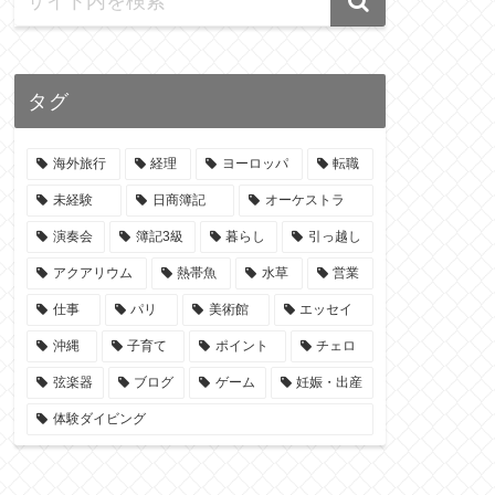
タグ
海外旅行
経理
ヨーロッパ
転職
未経験
日商簿記
オーケストラ
演奏会
簿記3級
暮らし
引っ越し
アクアリウム
熱帯魚
水草
営業
仕事
パリ
美術館
エッセイ
沖縄
子育て
ポイント
チェロ
弦楽器
ブログ
ゲーム
妊娠・出産
体験ダイビング