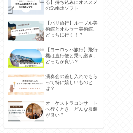
る】持ち込みにオススメ
のSwitchソフト
【パリ旅行】ルーブル美
術館とオルセー美術館、
どっちに行く！？
【ヨーロッパ旅行】飛行
機は直行便と乗り継ぎ、
どっちが良い？
演奏会の差し入れでもら
って特に嬉しいものと
は？
オーケストラコンサート
へ行くとき、どんな服装
が良い？