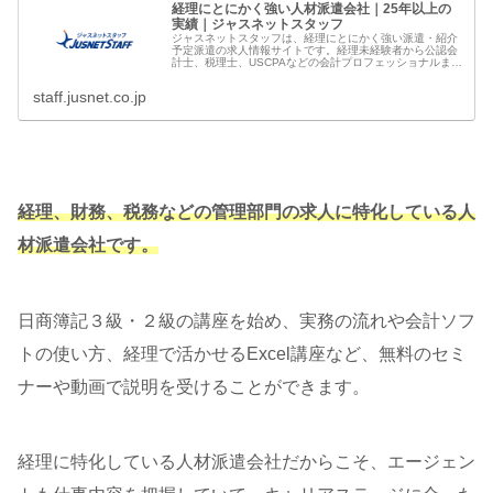
経理にとにかく強い人材派遣会社｜25年以上の
実績｜ジャスネットスタッフ
ジャスネットスタッフは、経理にとにかく強い派遣・紹介
予定派遣の求人情報サイトです。経理未経験者から公認会
計士、税理士、USCPAなどの会計プロフェッショナルま
で、スキルやキャリアに応じた仕事、教育、情報を提供。
あなたのキャリアを全力でサポー...
staff.jusnet.co.jp
経理、財務、税務などの管理部門の求人に特化している人
材派遣会社です。
日商簿記３級・２級の講座を始め、実務の流れや会計ソフ
トの使い方、経理で活かせるExcel講座など、無料のセミ
ナーや動画で説明を受けることができます。
経理に特化している人材派遣会社だからこそ、エージェン